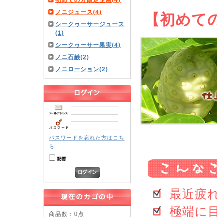
初めての方限定企画(4)
ノニジュース(4)
【初めて
シークヮーサージュース
(1)
シークヮーサー果実(4)
ノニ石鹸(2)
ノニローション(2)
パスワードを忘れた方はこち
ら
最近疲
極端に
商品数：0点