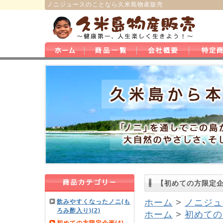
ノニジュース
のことなら
久米島物産販売
【初めての方限定
ホーム
>
ノニジュ
飲みやすくなったノニ(も
ろみ酢入り)(2)
ホーム
>
初めての