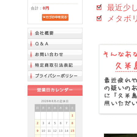
最近少
合計：
0円
メタボ
2026年8月の定休日
日
月
火
水
木
金
土
1
2
3
4
5
6
7
8
9
10
11
12
13
14
15