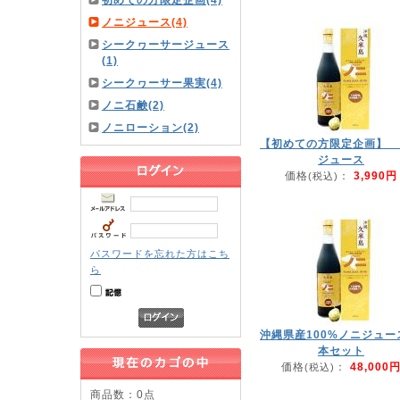
初めての方限定企画(4)
ノニジュース(4)
シークヮーサージュース
(1)
シークヮーサー果実(4)
ノニ石鹸(2)
ノニローション(2)
【初めての方限定企画】 
ジュース
価格
：
3,990円
(税込)
パスワードを忘れた方はこち
ら
沖縄県産100%ノニジュー
本セット
価格
：
48,000
(税込)
商品数：0点