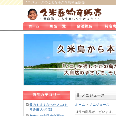
ノニジュース
のことなら
久米島物産販売
ノニジュース
ホーム
>
ノニジュース
飲みやすくなったノニ(も
ろみ酢入り)(2)
4
件の商品がございます。