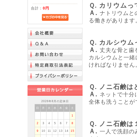
Ｑ. カリウム
合計：
0円
Ａ.
ナトリウムと
る働きがあります
Ｑ. カルシウ
Ａ.
丈夫な骨と歯
カルシウムと一緒
ければなりません
Ｑ. ノニ石鹸
Ａ.
ネットで十分
全体も洗うことが
2026年8月の定休日
日
月
火
水
木
金
土
1
Ｑ. ノニ石鹸
2
3
4
5
6
7
8
Ａ.
一人で洗顔の
9
10
11
12
13
14
15