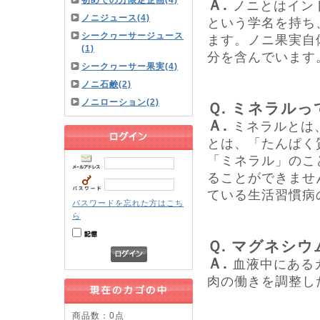
初めての方限定企画(4)
Ａ.
ノニとはイン
ノニジュース(4)
という学名を持ち
シークヮーサージュース
ます。ノニ果実自
(1)
分を含んでいます
シークヮーサー果実(4)
ノニ石鹸(2)
ノニローション(2)
Ｑ. ミネラル
Ａ.
ミネラルとは
とは、「たんぱく
「ミネラル」のこ
ることができませ
ている生活習慣病
パスワードを忘れた方はこち
ら
Ｑ. マグネシ
Ａ.
血液中にある
肉の働きを調整し
商品数：0点