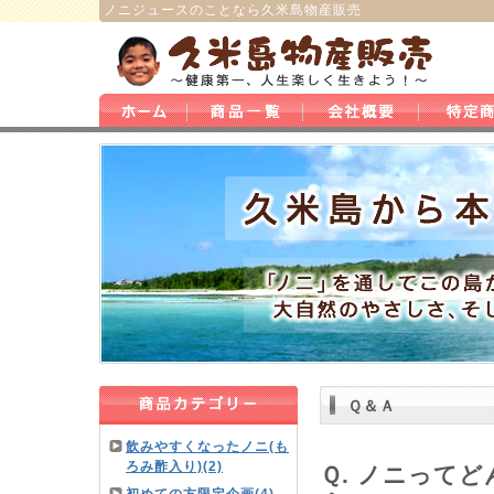
ノニジュース
のことなら
久米島物産販売
Ｑ＆Ａ
飲みやすくなったノニ(も
ろみ酢入り)(2)
Ｑ. ノニって