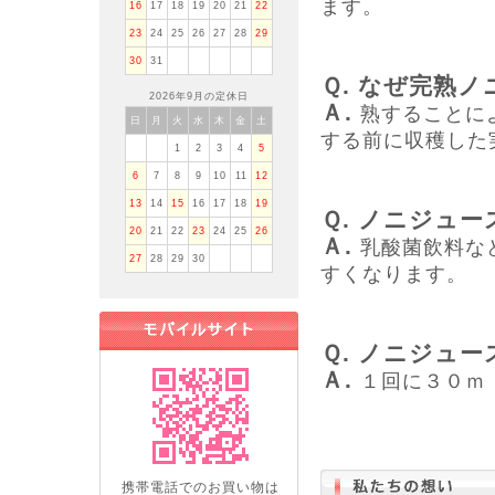
ます。
16
17
18
19
20
21
22
23
24
25
26
27
28
29
30
31
Ｑ. なぜ完熟
2026年9月の定休日
Ａ.
熟することに
日
月
火
水
木
金
土
する前に収穫した
1
2
3
4
5
6
7
8
9
10
11
12
13
14
15
16
17
18
19
Ｑ. ノニジュ
20
21
22
23
24
25
26
Ａ.
乳酸菌飲料な
27
28
29
30
すくなります。
Ｑ. ノニジュ
Ａ.
１回に３０ｍ
携帯電話でのお買い物は