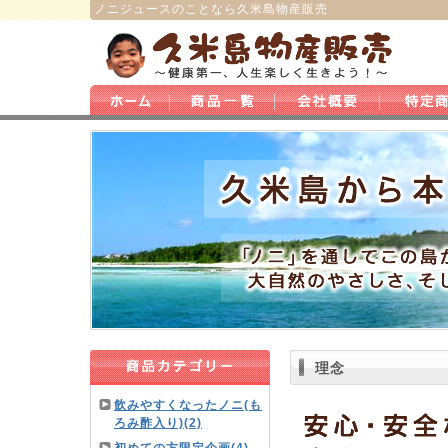
ノニジュース
のことなら
久米島物産販売
理念
飲みやすくなったノニ(も
ろみ酢入り)(2)