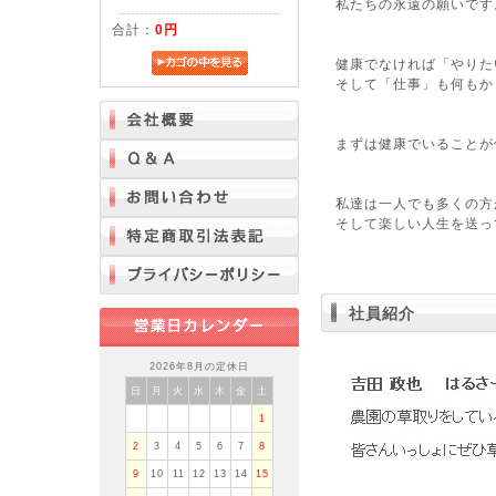
私たちの永遠の願いです
合計：
0円
健康でなければ「やりた
そして「仕事」も何もか
まずは健康でいることが
私達は一人でも多くの方
そして楽しい人生を送っ
社員紹介
2026年8月の定休日
日
月
火
水
木
金
土
1
2
3
4
5
6
7
8
9
10
11
12
13
14
15